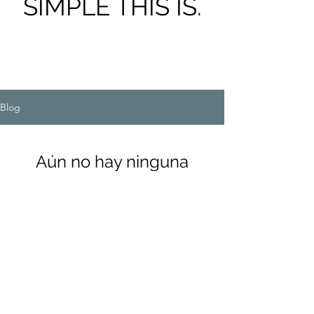
SIMPLE THIS IS.
Blog
Aún no hay ninguna
entrada publicada en
este idioma
Una vez que se publiquen entradas,
las verás aquí.